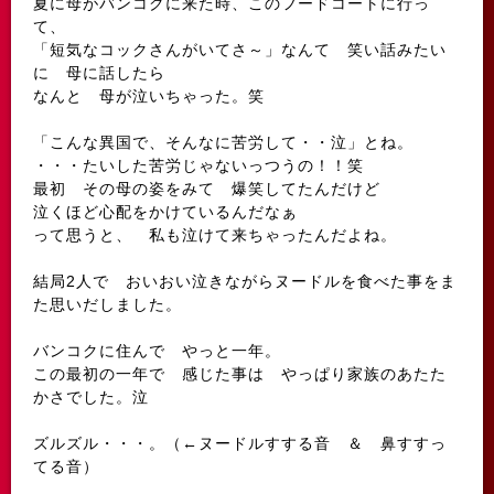
夏に母がバンコクに来た時、このフードコートに行っ
て、
「短気なコックさんがいてさ～」なんて 笑い話みたい
に 母に話したら
なんと 母が泣いちゃった。笑
「こんな異国で、そんなに苦労して・・泣」とね。
・・・たいした苦労じゃないっつうの！！笑
最初 その母の姿をみて 爆笑してたんだけど
泣くほど心配をかけているんだなぁ
って思うと、 私も泣けて来ちゃったんだよね。
結局2人で おいおい泣きながらヌードルを食べた事をま
た思いだしました。
バンコクに住んで やっと一年。
この最初の一年で 感じた事は やっぱり家族のあたた
かさでした。泣
ズルズル・・・。（←ヌードルすする音 ＆ 鼻すすっ
てる音）