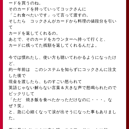
ードを買うのね。
そのカードを持っていってコックさんに
「これ食べたいです」って言って渡すの。
そしたら コックさんがカードから料理の値段分を引い
て
カードを返してくれるの。
あとで、そのカードをカウンターへ持って行くと、
カードに残ってた残額を返してくれるんだよ。
今では慣れたし、使い方も聴いてわかるようになったけ
ど、
約一年前は このシステムを知らずにコックさんに注文
した後で
現金を渡したら、ものすごい怒られて
英語じゃない解らない言葉＆大きな声で怒鳴られたので
ビックリして
「ただ 焼き飯を食べたかっただけなのに・・・。な
ぜ？笑」
と、急に心細くなって涙が出そうになった事もありまし
た。