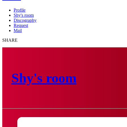
Profile
Shy's room
Discography
Request
Mail
SHARE
Shy's room