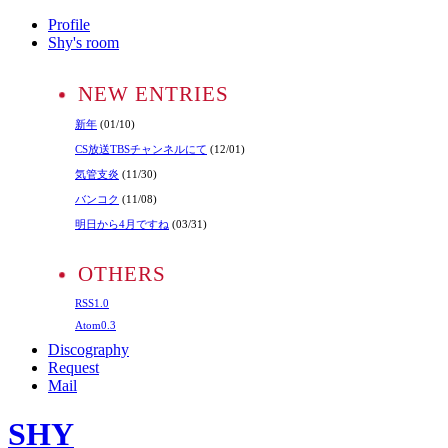
Profile
Shy's room
NEW ENTRIES
新年
(01/10)
CS放送TBSチャンネルにて
(12/01)
気管支炎
(11/30)
バンコク
(11/08)
明日から4月ですね
(03/31)
OTHERS
RSS1.0
Atom0.3
Discography
Request
Mail
SHY