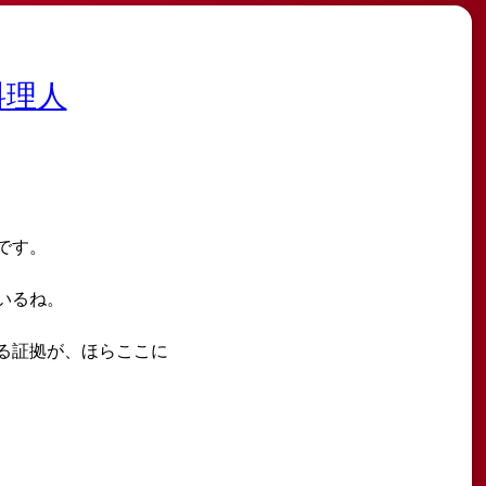
料理人
です。
いるね。
る証拠が、ほらここに