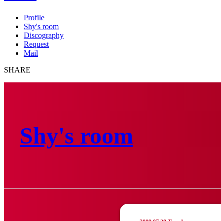
Profile
Shy's room
Discography
Request
Mail
SHARE
Shy's room