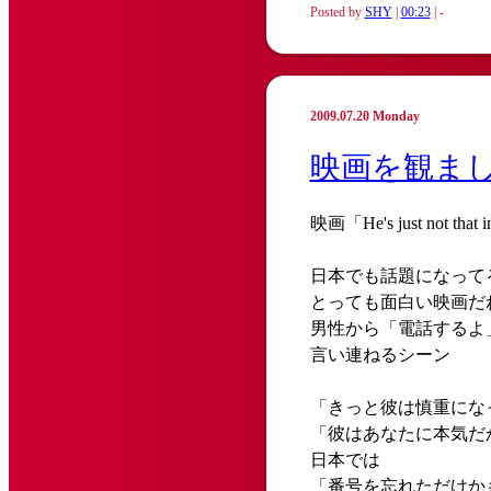
Posted by
SHY
|
00:23
| -
2009.07.20 Monday
映画を観ま
映画「He's just not th
日本でも話題になって
とっても面白い映画
男性から「電話するよ
言い連ねるシーン
「きっと彼は慎重にな
「彼はあなたに本気だ
日本では
「番号を忘れただけか