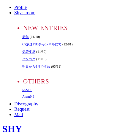
Profile
Shy's room
NEW ENTRIES
新年
(01/10)
CS放送TBSチャンネルにて
(12/01)
気管支炎
(11/30)
バンコク
(11/08)
明日から4月ですね
(03/31)
OTHERS
RSS1.0
Atom0.3
Discography
Request
Mail
SHY