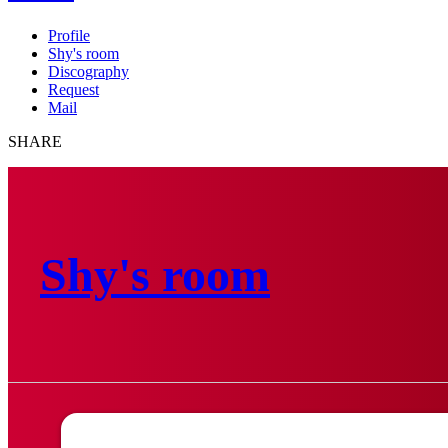
Profile
Shy's room
Discography
Request
Mail
SHARE
Shy's room