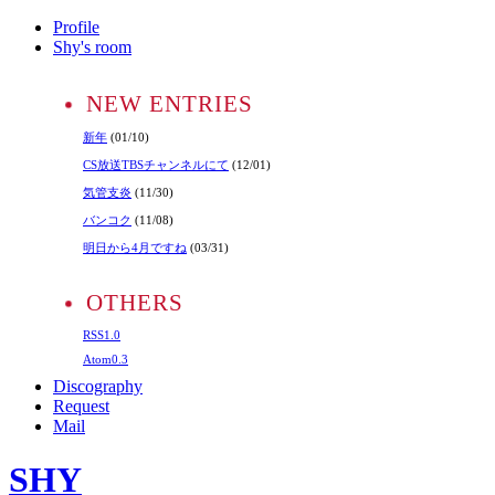
Profile
Shy's room
NEW ENTRIES
新年
(01/10)
CS放送TBSチャンネルにて
(12/01)
気管支炎
(11/30)
バンコク
(11/08)
明日から4月ですね
(03/31)
OTHERS
RSS1.0
Atom0.3
Discography
Request
Mail
SHY