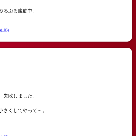
ぷるぷる腹筋中。
s(103)
。失敗しました。
小さくしてやって～。