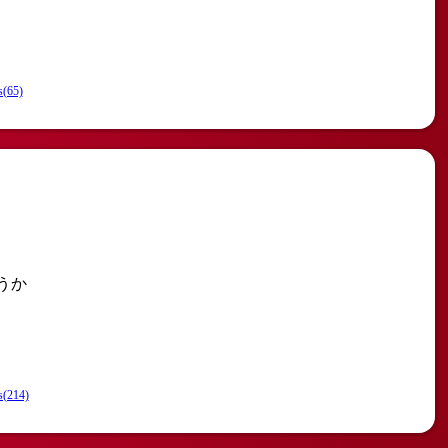
s(65)
うか
s(214)