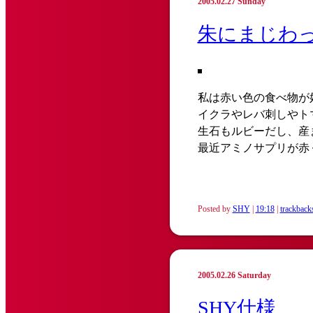
2005.02.27 Sunday
朱にまじわ
私は赤い色の食べ物が
イクラやレバ刺しやト
生石もルビーだし、産
最近アミノサプリが赤
Posted by
SHY
|
19:18
|
trackback
2005.02.26 Saturday
SHY仕様