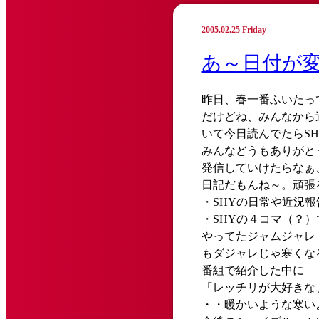
2005.02.25 Friday
あ～日付が
昨日、春一番ふいたっ
だけどね、みんなから
いて今日読んでたらS
みんなどうもありがと
発信していけたらなぁ
日記だもんね～。頑張
・SHYの日常や近況報
・SHYの４コマ（？
やってたジャムジャレ
もダジャレじゃ寒くな
番組で紹介した中に
「レッチリが大好きな
・・暖かいような寒い