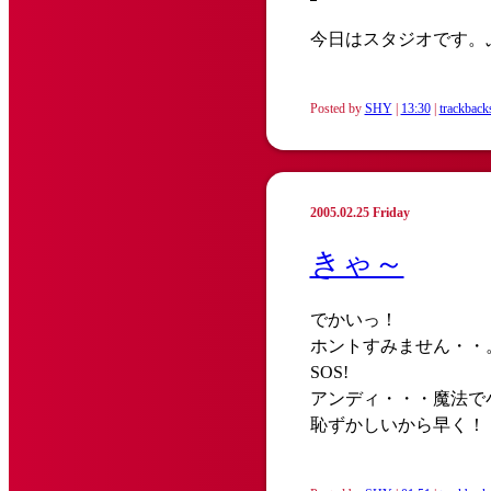
今日はスタジオです。
Posted by
SHY
|
13:30
|
trackback
2005.02.25 Friday
きゃ～
でかいっ！
ホントすみません・・
SOS!
アンディ・・・魔法で
恥ずかしいから早く！