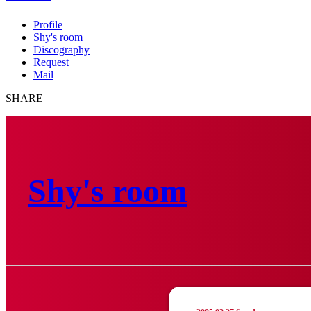
Profile
Shy's room
Discography
Request
Mail
SHARE
Shy's room