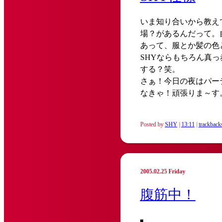
いま知り合いから教え
場？があるんだって。
あって、服とか髪の色
SHYならもちろん真
する？笑。
さぁ！今日の夜はパー
なきゃ！頑張りま～す
Posted by
SHY
|
13:11
|
trackback
2005.02.25 Friday
腹筋中！