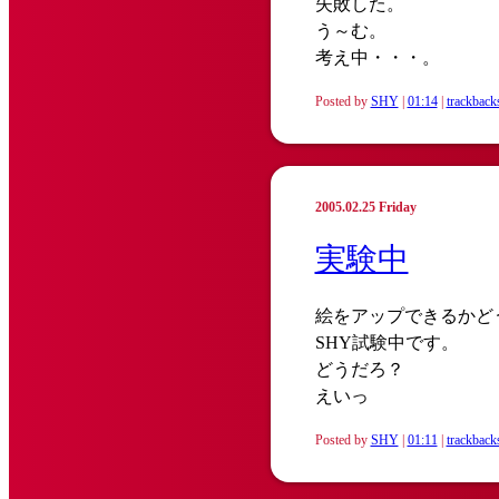
失敗した。
う～む。
考え中・・・。
Posted by
SHY
|
01:14
|
trackback
2005.02.25 Friday
実験中
絵をアップできるかど
SHY試験中です。
どうだろ？
えいっ
Posted by
SHY
|
01:11
|
trackback