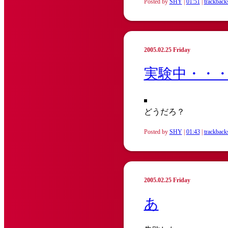
Posted by
SHY
|
01:51
|
trackback
2005.02.25 Friday
実験中・・
どうだろ？
Posted by
SHY
|
01:43
|
trackback
2005.02.25 Friday
あ