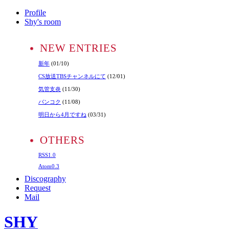
Profile
Shy's room
NEW ENTRIES
新年
(01/10)
CS放送TBSチャンネルにて
(12/01)
気管支炎
(11/30)
バンコク
(11/08)
明日から4月ですね
(03/31)
OTHERS
RSS1.0
Atom0.3
Discography
Request
Mail
SHY