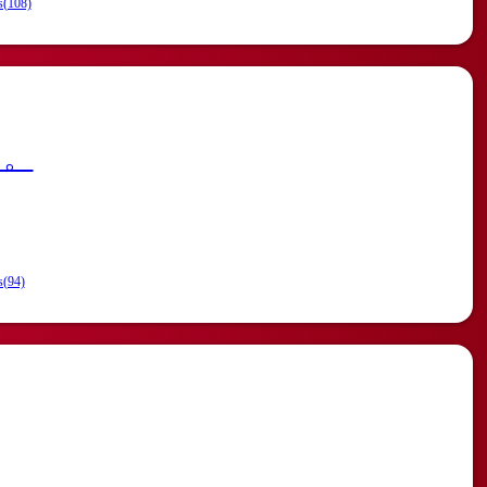
s(108)
・。
s(94)