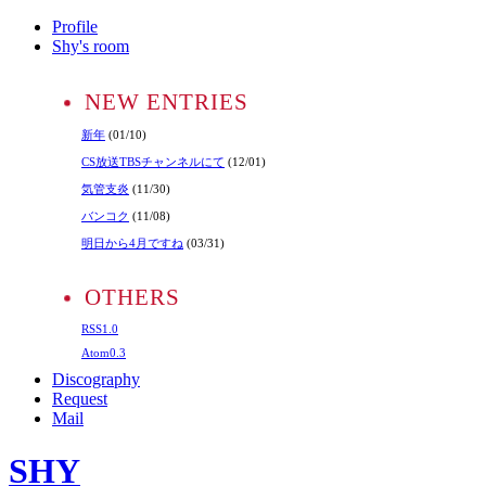
Profile
Shy's room
NEW ENTRIES
新年
(01/10)
CS放送TBSチャンネルにて
(12/01)
気管支炎
(11/30)
バンコク
(11/08)
明日から4月ですね
(03/31)
OTHERS
RSS1.0
Atom0.3
Discography
Request
Mail
SHY