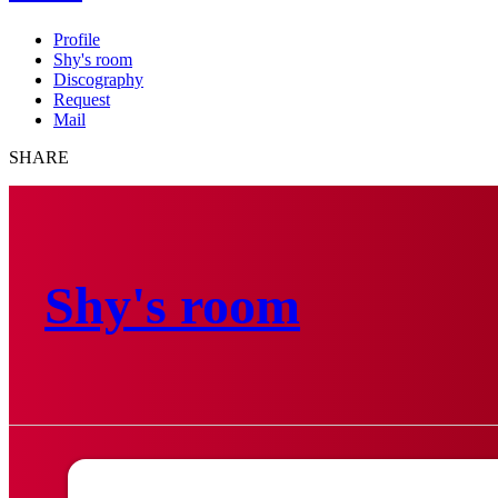
Profile
Shy's room
Discography
Request
Mail
SHARE
Shy's room