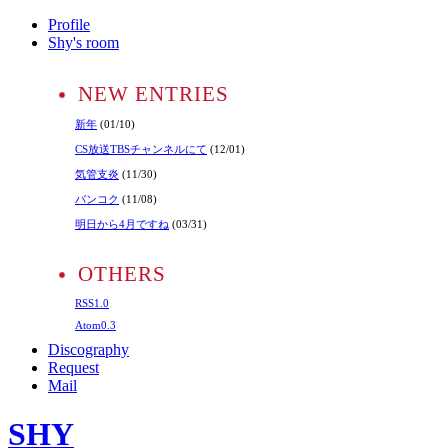
Profile
Shy's room
NEW ENTRIES
新年
(01/10)
CS放送TBSチャンネルにて
(12/01)
気管支炎
(11/30)
バンコク
(11/08)
明日から4月ですね
(03/31)
OTHERS
RSS1.0
Atom0.3
Discography
Request
Mail
SHY