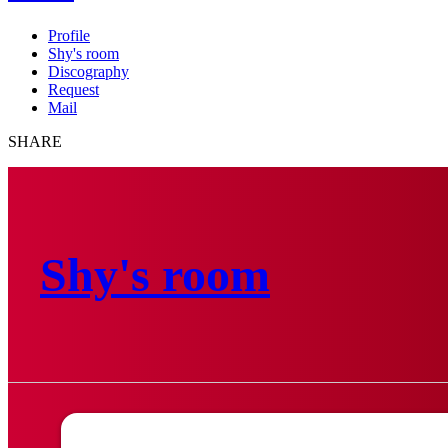
Profile
Shy's room
Discography
Request
Mail
SHARE
Shy's room