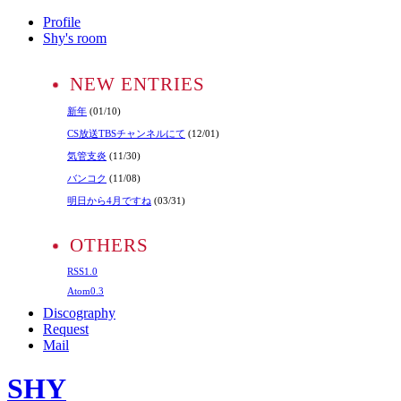
Profile
Shy's room
NEW ENTRIES
新年
(01/10)
CS放送TBSチャンネルにて
(12/01)
気管支炎
(11/30)
バンコク
(11/08)
明日から4月ですね
(03/31)
OTHERS
RSS1.0
Atom0.3
Discography
Request
Mail
SHY