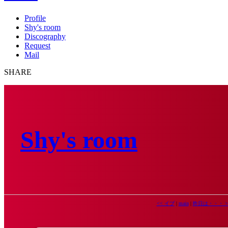
Profile
Shy's room
Discography
Request
Mail
SHARE
Shy's room
<< イブ
|
main
|
昨日は・・・ >