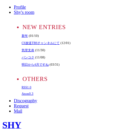
Profile
Shy's room
NEW ENTRIES
新年
(01/10)
CS放送TBSチャンネルにて
(12/01)
気管支炎
(11/30)
バンコク
(11/08)
明日から4月ですね
(03/31)
OTHERS
RSS1.0
Atom0.3
Discography
Request
Mail
SHY