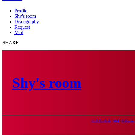
Profile
Shy's room
Discography
Request
Mail
SHARE
Shy's room
<< もらったよ
|
main
|
ただいま 