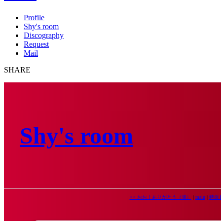
Profile
Shy's room
Discography
Request
Mail
SHARE
Shy's room
<< おお！ありがとう（涙）
|
main
|
特派員