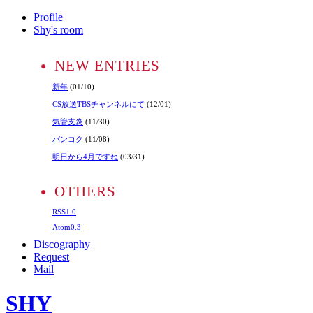
Profile
Shy's room
NEW ENTRIES
新年
(01/10)
CS放送TBSチャンネルにて
(12/01)
気管支炎
(11/30)
バンコク
(11/08)
明日から4月ですね
(03/31)
OTHERS
RSS1.0
Atom0.3
Discography
Request
Mail
SHY