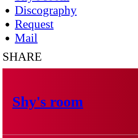
Discography
Request
Mail
SHARE
Shy's room